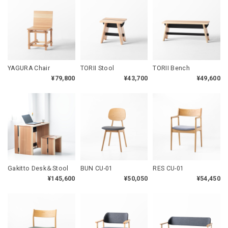
YAGURA Chair
TORII Stool
TORII Bench
¥79,800
¥43,700
¥49,600
Gakitto Desk＆Stool
BUN CU-01
RES CU-01
¥145,600
¥50,050
¥54,450