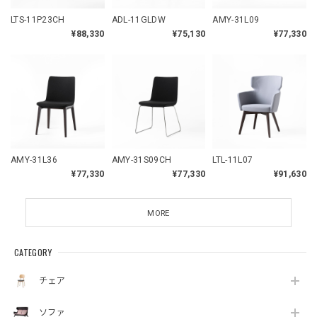
LTS-11P23CH
ADL-11GLDW
AMY-31L09
¥88,330
¥75,130
¥77,330
AMY-31L36
AMY-31S09CH
LTL-11L07
¥77,330
¥77,330
¥91,630
MORE
CATEGORY
チェア
ソファ