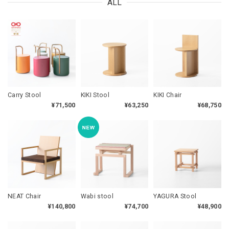
ALL
Carry Stool
KIKI Stool
KIKI Chair
¥71,500
¥63,250
¥68,750
NEAT Chair
Wabi stool
YAGURA Stool
¥140,800
¥74,700
¥48,900